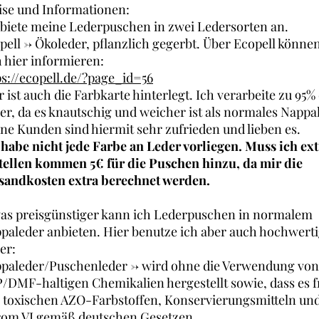
ise und Informationen:
 biete meine Lederpuschen in zwei Ledersorten an.
pell -> Ökoleder, pflanzlich gegerbt. Über Ecopell können
h hier informieren:
ps://ecopell.de/?page_id=56
r ist auch die Farbkarte hinterlegt. Ich verarbeite zu 95%
er, da es knautschig und weicher ist als normales Nappa
ne Kunden sind hiermit sehr zufrieden und lieben es.
 habe nicht jede Farbe an Leder vorliegen. Muss ich ext
tellen kommen 5€ für die Puschen hinzu, da mir die
sandkosten extra berechnet werden.
as preisgünstiger kann ich Lederpuschen in normalem
paleder anbieten. Hier benutze ich aber auch hochwert
er:
paleder/Puschenleder -> wird ohne die Verwendung von
/DMF-haltigen Chemikalien hergestellt sowie, dass es fr
 toxischen AZO-Farbstoffen, Konservierungsmitteln un
om VI gemäß deutschen Gesetzen.