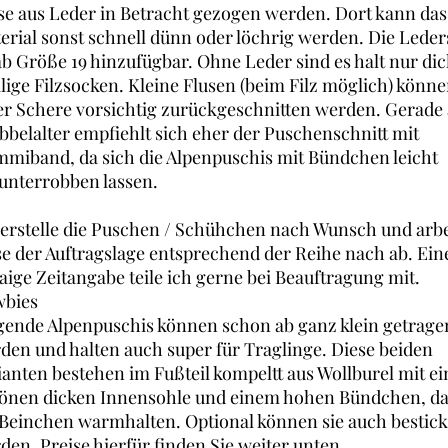
se aus Leder in Betracht gezogen werden. Dort kann das
erial sonst schnell dünn oder löchrig werden. Die Leder
 ab Größe 19 hinzufügbar. Ohne Leder sind es halt nur di
lige Filzsocken. Kleine Flusen (beim Filz möglich) könne
er Schere vorsichtig zurückgeschnitten werden. Gerade
bbelalter empfiehlt sich eher der Puschenschnitt mit
miband, da sich die Alpenpuschis mit Bündchen leicht
unterrobben lassen.
 erstelle die Puschen / Schühchen nach Wunsch und arbe
se der Auftragslage entsprechend der Reihe nach ab. Ein
aige Zeitangabe teile ich gerne bei Beauftragung mit.
bies
gende Alpenpuschis können schon ab ganz klein getrage
den und halten auch super für Traglinge. Diese beiden
ianten bestehen im Fußteil kompeltt aus Wollburel mit ei
önen dicken Innensohle und einem hohen Bündchen, da
 Beinchen warmhalten. Optional können sie auch bestick
den. Preise hierfür finden Sie weiter unten.