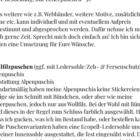
es weitere wie z.B. Webbänder, weitere Motive, zusätzlic
e etc. kann individuell und mit eventuellem Aufpreis
estimmt und abgesprochen werden. Dafür nehme ich mi
h gerne Zeit. Sprecht mich doch einfach an! Ich bin sich
den eine Umsetzung für Eure Wünsche.
lfilzpuschen
(ggf. mit Ledersohle/Zeh- & Fersenschutz
enpuschis
stattung Alpenpuschis
ndartmäßig haben meine Alpenpuschis keine Stickereien
tige sie im Schnitt mit Bündchen, oder aber wie meine
erpuschen, jedoch nur aus Wollfilz. Bei der Wahl mit Bü
d dieses in der Regel zum Schluss farblich ausgewählt. 
s ich gucken, was ich im Bestand habe, oder bestellen k
de Puschenvarianten haben eine Ecopell-Ledersohle und
 einer Innensohle ausgestattet, die fest eingenäht wird. 