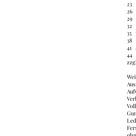
23
26
29
32
35
38
41
44
zzg
Wei
Aus
Auf
Ver
Vol
Gum
Led
Fer
ohn