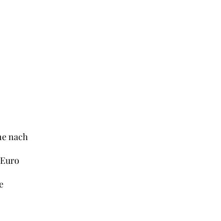
he nach
 Euro
e