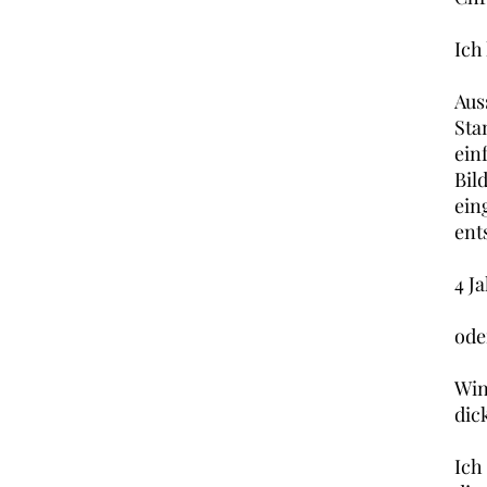
Ich 
Aus
Sta
ein
Bil
ein
ent
4 J
ode
Win
dic
Ich