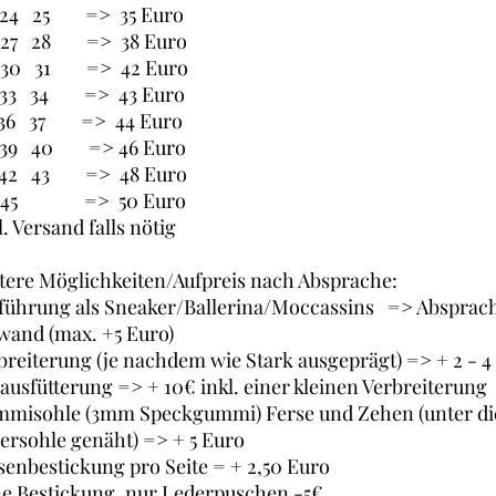
 24 25 => 35 Euro
 27 28 => 38 Euro
 30 31 => 42 Euro
 33 34 => 43 Euro
 36 37 => 44 Euro
 39 40 => 46 Euro
 42 43 => 48 Euro
 45 => 50 Euro
l. Versand falls nötig
tere Möglichkeiten/Aufpreis nach Absprache:
führung als Sneaker/Ballerina/Moccassins => Absprac
wand (max. +5 Euro)
breiterung (je nachdem wie Stark ausgeprägt) => + 2 - 4
lausfütterung => + 10€ inkl. einer kleinen Verbreiterung
misohle (3mm Speckgummi) Ferse und Zehen (unter di
ersohle genäht) => + 5 Euro
senbestickung pro Seite = + 2,50 Euro
e Bestickung, nur Lederpuschen -5€