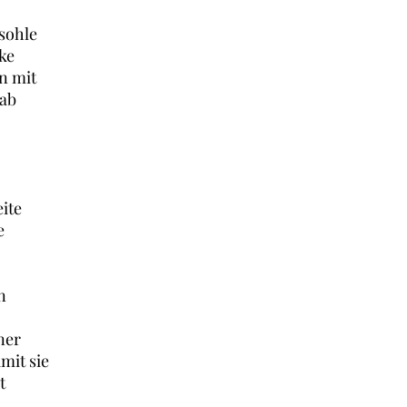
sohle
cke
n mit
 ab
ite
e
n
ner
mit sie
t