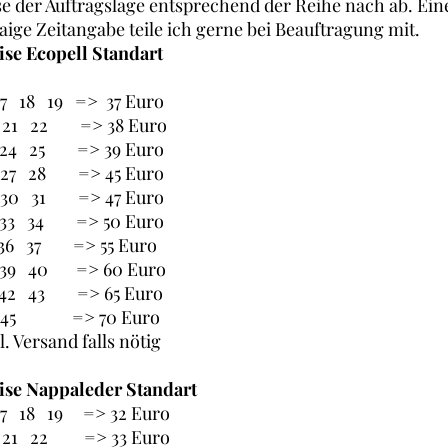
se der Auftragslage entsprechend der Reihe nach ab. Ein
aige Zeitangabe teile ich gerne bei Beauftragung mit.
ise Ecopell Standart
17 18 19 => 37 Euro
 21 22 => 38 Euro
 24 25 => 39 Euro
 27 28 => 45 Euro
 30 31 => 47 Euro
 33 34 => 50 Euro
36 37 => 55 Euro
 39 40 => 60 Euro
 42 43 => 65 Euro
 45 => 70 Euro
l. Versand falls nötig
ise Nappaleder Standart
17 18 19 => 32 Euro
 21 22 => 33 Euro