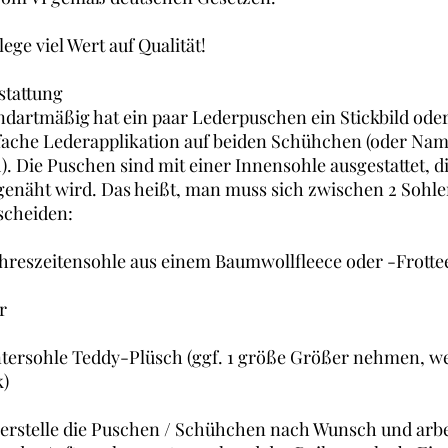
lege viel Wert auf Qualität!
stattung
ndartmäßig hat ein paar Lederpuschen ein Stickbild oder
fache Lederapplikation auf beiden Schühchen (oder Na
d). Die Puschen sind mit einer Innensohle ausgestattet, di
genäht wird. Das heißt, man muss sich zwischen 2 Sohl
scheiden:
ahreszeitensohle aus einem Baumwollfleece oder -Frotte
r
tersohle Teddy-Plüsch (ggf. 1 größe Größer nehmen, we
k)
 erstelle die Puschen / Schühchen nach Wunsch und arbe