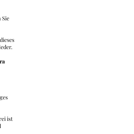
 Sie
 dieses
leder.
ra
iges
ei ist
d