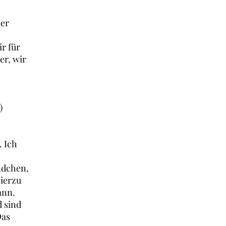
her
r für
er, wir
)
. Ich
ndchen,
Hierzu
ann.
 sind
Das