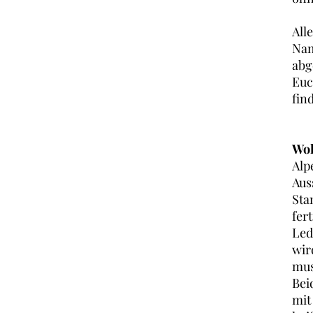
All
Nam
abg
Euc
fin
Wol
Alp
Aus
Sta
fer
Led
wir
mus
Bei
mit