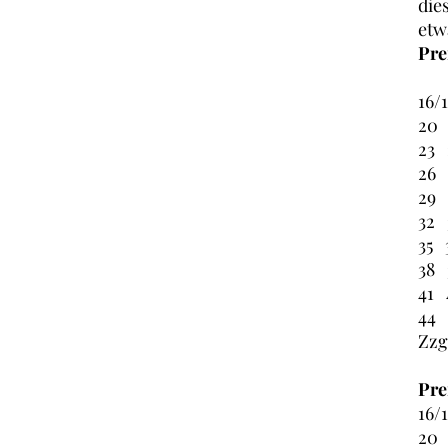
die
etw
Pre
16/
20
23
26
29
32
35 
38
41
44
Zzg
Pre
16/
20