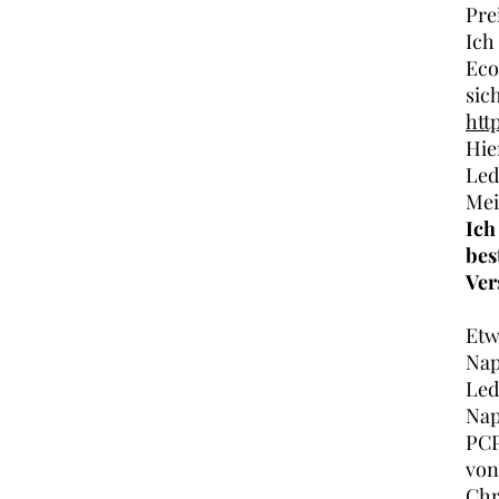
Pre
Ich
Eco
sic
htt
Hie
Led
Mei
Ich
bes
Ver
Etw
Nap
Led
Nap
PCP
von
Chr