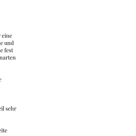
 eine
me und
e fest
enarten
e
il sehr
ite