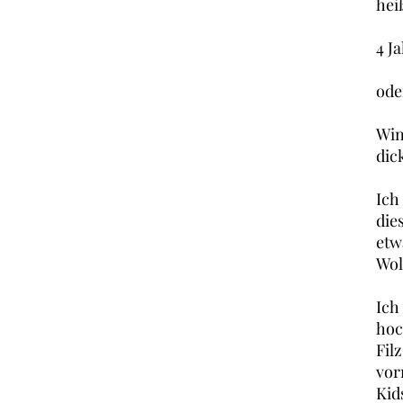
hei
4 J
ode
Win
dic
Ich
die
etw
Wol
Ich
hoc
Fil
vor
Kid