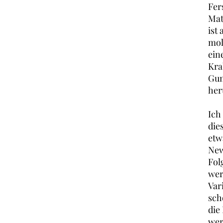
Fer
Mat
ist
mol
ein
Kra
Gum
her
Ich
die
etw
New
Fol
wer
Var
sch
die
wer