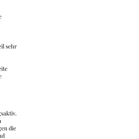
e
il sehr
ite
e
saktiv.
n
gen die
nd