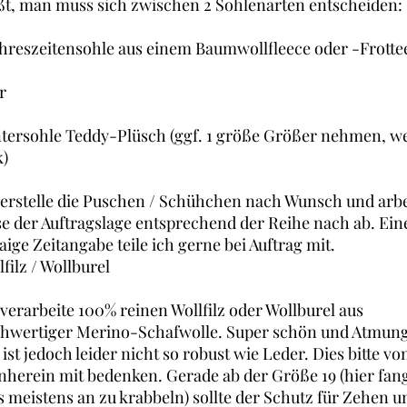
ßt, man muss sich zwischen 2 Sohlenarten entscheiden:
ahreszeitensohle aus einem Baumwollfleece oder -Frotte
r
tersohle Teddy-Plüsch (ggf. 1 größe Größer nehmen, we
k)
 erstelle die Puschen / Schühchen nach Wunsch und arbe
se der Auftragslage entsprechend der Reihe nach ab. Ein
aige Zeitangabe teile ich gerne bei Auftrag mit.
lfilz / Wollburel
 verarbeite 100% reinen Wollfilz oder Wollburel aus
hwertiger Merino-Schafwolle. Super schön und Atmung
z ist jedoch leider nicht so robust wie Leder. Dies bitte vo
nherein mit bedenken. Gerade ab der Größe 19 (hier fan
s meistens an zu krabbeln) sollte der Schutz für Zehen u